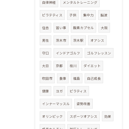
自律神経
メンタルトレーニング
ピラテティス
子供
集中力
脳波
住𠮷
習い事
酸素カプセル
大阪
男性
茨木市
茨木駅
オアシス
守口
インドアゴルフ
ゴルフレッスン
大日
京都
桂川
ダイエット
吹田市
食事
福島
自己成長
健康
ヨガ
ピラティス
インナーマッスル
姿勢改善
オリンピック
スポーツオアシス
効果