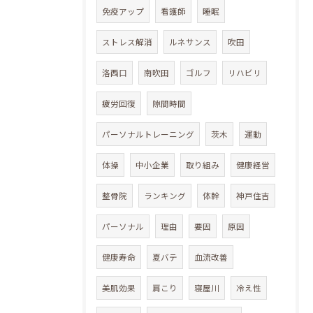
免疫アップ
看護師
睡眠
ストレス解消
ルネサンス
吹田
洛西口
南吹田
ゴルフ
リハビリ
疲労回復
隙間時間
パーソナルトレーニング
茨木
運動
体操
中小企業
取り組み
健康経営
整骨院
ランキング
体幹
神戸住吉
パーソナル
理由
要因
原因
健康寿命
夏バテ
血流改善
美肌効果
肩こり
寝屋川
冷え性