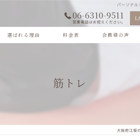
パーソナルジ
06-6310-9511
L
営業電話はお控えください。
選ばれる理由
料金表
会員様の声
筋トレ
大阪府江坂の