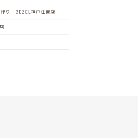
り BEZEL神戸住吉店
坂店