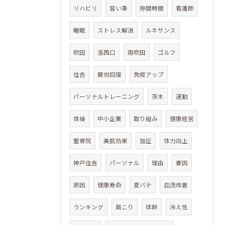
リハビリ
習い事
隙間時間
看護師
睡眠
ストレス解消
ルネサンス
吹田
洛西口
南吹田
ゴルフ
住𠮷
疲労回復
免疫アップ
パーソナルトレーニング
茨木
運動
体操
中小企業
取り組み
健康経営
整骨院
美肌効果
加圧
体力向上
神戸住吉
パーソナル
理由
要因
原因
健康寿命
夏バテ
血流改善
ランキング
肩こり
体幹
冷え性