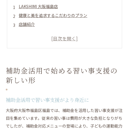
LAKSHIMI 大阪福島店
健康と美を追求するこだわりのプラン
店舗紹介
５月新規入会キャンペーン
補助金活用で始める習い事支援の新しい形
補助金活用で習い事支援がより身近に
習い事支援と補助金の賢い組み合わせ法
補助金活用で始める習い事支援の
補助金対応の習い事支援で家族に安心を
新しい形
福島エリアで始める習い事支援の魅力
習い事支援を選ぶときの補助金活用術
運動能力アップが叶うセミパーソナル支援体験記
補助金活用で習い事支援がより身近に
セミパーソナル習い事支援で運動能力向上
大阪府大阪市福島区福島では、補助金を活用した習い事支援が注
子供の体幹強化に役立つ習い事支援体験
目を集めています。従来の習い事は費用が大きな負担となりがち
運動不足を解消する習い事支援の実例紹介
でしたが、補助金対応メニューの登場により、子どもの運動能力