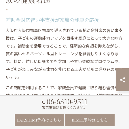
補助金対応習い事支援が家族の健康を応援
大阪府大阪市福島区福島で導入されている補助金対応の習い事支
援は、子どもの運動能力アップを目指す家庭にとって大きな味方
です。補助金を活用できることで、経済的な負担を抑えながら、
質の高いセミパーソナル型トレーニングを継続しやすくなりま
す。特に、忙しい保護者でも参加しやすい柔軟なプログラムや、
子どもが楽しみながら体力を伸ばせる工夫が随所に盛り込まれて
います。
この制度を利用することで、家族全員で健康に取り組む習慣が自
然と身につきやすくなるのが特徴です。例えば、兄弟姉妹で同じ
06-6310-9511
プログラムに参加したり、親子で運動方法を学んだりと、家庭内
営業電話はお控えください。
のコミュニケーションも活発に。費用面での安心感があるため、
長期間続けられるという声も多く聞かれます。
LAKSHIMI予約はこちら
BEZEL予約はこちら