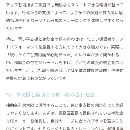
習い事支援で実感する運動能力アップ体験
アップを目指すご家庭でも無理なくスタートできる環境が整って
習い事支援がもたらす子供の成長ストーリー
います。行政からの支援によって、より多くの家庭が質の高い運
動指導やセミパーソナル形式のトレーニングを体験しやすくなっ
続けやすさ重視の福島エリアの運動習慣づくり
ています。
習い事支援で続けやすい運動習慣を作る方法
習い事支援が長続きする福島エリアの秘訣
特に、習い事支援と補助金の組み合わせは、忙しい保護者やコス
トパフォーマンスを重視する方にとって大きな魅力です。実際に
習い事支援で無理なく運動を続けるコツ
「続けたくても費用面が心配だった」という声が多く聞かれる
習い事支援が子供の習慣化をサポート
中、補助金の存在がハードルを下げ、子どもの成長の機会を広げ
運動習慣定着に役立つ習い事支援の工夫
ています。こうした取り組みは、地域全体の健康意識向上や運動
習い事支援で子どもの体力向上を無理なく実現
習慣の定着にもつながっています。
習い事支援で無理なく体力アップを実現
体幹トレーニングに最適な習い事支援選び
習い事支援と補助金の賢い組み合わせ法
子どもの体力向上に習い事支援が有効な理由
補助金を最大限に活用することで、習い事支援の効果をより実感
習い事支援で楽しみながら体力を伸ばす方法
しやすくなります。まずは、福島区福島で提供されている補助金
習い事支援と親のサポートで体力アップ
対応メニューを確認し、自分のニーズに合ったプランを選ぶこと
補助金対応の運動プログラムで家族の健康増進
がポイントです。セミパーソナル型のトレーニングは、個別指導