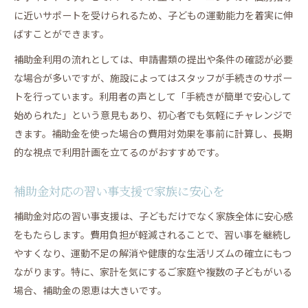
に近いサポートを受けられるため、子どもの運動能力を着実に伸
補助金対応習い事支援が家族の健康を応援
ばすことができます。
習い事支援で家族の運動習慣を手軽に実現
補助金利用の流れとしては、申請書類の提出や条件の確認が必要
補助金活用の習い事支援で健康生活をスタート
な場合が多いですが、施設によってはスタッフが手続きのサポー
家族みんなで楽しむ習い事支援のポイント
トを行っています。利用者の声として「手続きが簡単で安心して
習い事支援が家族の健康維持に役立つ理由
始められた」という意見もあり、初心者でも気軽にチャレンジで
セミパーソナル形式が人気の理由と選び方ガイド
きます。補助金を使った場合の費用対効果を事前に計算し、長期
習い事支援のセミパーソナル形式が選ばれる理由
的な視点で利用計画を立てるのがおすすめです。
セミパーソナル習い事支援のメリット解説
自分に合った習い事支援の選び方ポイント
補助金対応の習い事支援で家族に安心を
セミパーソナル習い事支援で得られる効果
補助金対応の習い事支援は、子どもだけでなく家族全体に安心感
習い事支援プログラム選びのチェックポイント
をもたらします。費用負担が軽減されることで、習い事を継続し
LAKSHIMI 大阪福島店
やすくなり、運動不足の解消や健康的な生活リズムの確立にもつ
ながります。特に、家計を気にするご家庭や複数の子どもがいる
LAKSHIMI
場合、補助金の恩恵は大きいです。
BEZEL