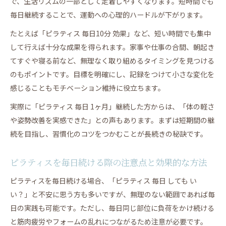
で、生活リズムの一部として定着しやすくなります。短時間でも
ピラティス10分でも効果を高める実践ポイント
毎日継続することで、運動への心理的ハードルが下がります。
毎日30分ピラティスで得られる体の変化とは
たとえば「ピラティス 毎日10分 効果」など、短い時間でも集中
忙しい日のピラティス時短メソッドのすすめ
して行えば十分な成果を得られます。家事や仕事の合間、朝起き
短時間でもピラティスの持続効果を実感する方法
てすぐや寝る前など、無理なく取り組めるタイミングを見つける
ピラティス短時間実践で得る心身のリフレッシュ
のもポイントです。目標を明確にし、記録をつけて小さな変化を
ピラティスがもたらす心身の変化と継続のヒント
感じることもモチベーション維持に役立ちます。
ピラティス継続で得られる心のリラックス効果
実際に「ピラティス 毎日 1ヶ月」継続した方からは、「体の軽さ
ピラティス習慣が姿勢改善や肩こり対策に有効な
や姿勢改善を実感できた」との声もあります。まずは短期間の継
理由
続を目指し、習慣化のコツをつかむことが長続きの秘訣です。
ピラティスで心身のバランスを整える実践方法
ピラティス継続の秘訣と効果的な続け方のコツ
ピラティスを毎日続ける際の注意点と効果的な方法
ピラティスを習慣化するためのモチベーション維
ピラティスを毎日続ける場合、「ピラティス 毎日 しても い
持術
い？」と不安に思う方も多いですが、無理のない範囲であれば毎
日の実践も可能です。ただし、毎日同じ部位に負荷をかけ続ける
と筋肉疲労やフォームの乱れにつながるため注意が必要です。