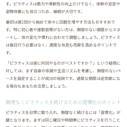
す。ピラティスは筋力や柔軟性の向上だけでなく、体幹の安定や
ン効果
姿勢改善にも役立つため、継続が大切です。
無理なく続くピラティス習慣の始め方ガイド
最初は週1回から始めて徐々に回数を増やす方法もおすすめで
ピラティスを習慣化するための簡単なステップ
す。特に初心者や運動習慣がない方は、無理のない頻度からスタ
忙しい毎日でもピラティスを続けるコツ
ートし、体の変化や慣れに合わせて調整しましょう。ピラティス
ピラティスを無理なく取り入れる時間の作り方
は毎日行う必要はなく、適度な休息も効果を高めるポイントで
ピラティス初心者が挫折しないための工夫
す。
短時間ピラティスでも効果的な習慣化テクニック
「ピラティスは週に何回やるのがベストですか？」という疑問に
週の適切な回数でピラティスを最大活用する方法
対しては、まず自身の体調や生活リズムを考慮し、無理のないペ
ピラティスは週何回が理想？目的別に徹底解説
ースを設定することが成功の秘訣です。過度な頻度は逆効果にな
ピラティス週3回で得られる体型変化の実感
る場合もあるため注意しましょう。
頻度ごとに異なるピラティス効果の違いを比較
無理なくピラティスを続けるための習慣化のポイント
ピラティスを週に数回続けるコツとメリット
週1回と週3回でピラティス効果はどう変わる？
ピラティスを日常に取り入れ、無理なく続けるには「習慣化」が
鍵となります。まずは同じ曜日や時間帯にピラティスを行うこと
短時間ピラティスでも効果を感じるための工夫