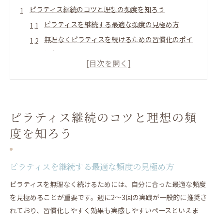
ピラティス継続のコツと理想の頻度を知ろう
ピラティスを継続する最適な頻度の見極め方
無理なくピラティスを続けるための習慣化のポイ
ント
ピラティスを毎日続ける際の注意点と効果的な方
法
ピラティス初心者でも続けやすいコツと心構え
目的別ピラティス頻度選びで理想の体型へ近づく
ピラティス継続のコツと理想の頻
毎日ピラティスで実感できる身体の変化とは
度を知ろう
ピラティスを毎日続けたときの体型変化の実例
ピラティス毎日10分で得られる具体的な効果
ピラティスを継続する最適な頻度の見極め方
ピラティスを継続することで姿勢がどう変化する
か
ピラティスを無理なく続けるためには、自分に合った最適な頻度
を見極めることが重要です。週に2～3回の実践が一般的に推奨さ
毎日ピラティスが肩こりや腰痛に与える影響
れており、習慣化しやすく効果も実感しやすいペースといえま
ピラティスの毎日実践がもたらすリラクゼーショ