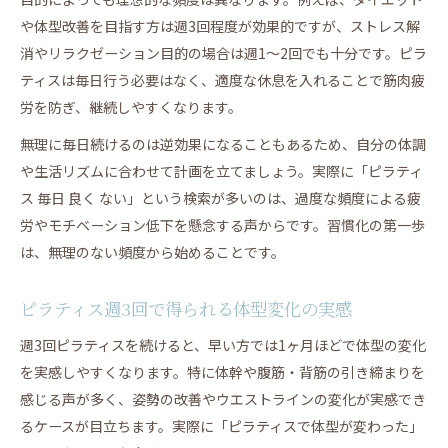
や体型改善を目指す方は週3回程度が効果的ですが、ストレス解
消やリラクゼーション目的の場合は週1〜2回でも十分です。ピラ
ティスは毎日行う必要はなく、適度な休息を入れることで筋肉疲
労を防ぎ、継続しやすくなります。
無理に毎日続けるのは逆効果になることもあるため、自分の体調
や生活リズムに合わせて計画を立てましょう。実際に「ピラティ
ス 毎日 良く ない」という検索が多いのは、過度な頻度による疲
労やモチベーション低下を懸念する声からです。習慣化の第一歩
は、無理のない頻度から始めることです。
ピラティス週3回で得られる体型変化の実感
週3回ピラティスを続けると、早い方では1ヶ月ほどで体型の変化
を実感しやすくなります。特に体幹や腹筋・背筋の引き締まりを
感じる声が多く、姿勢の改善やウエストラインの変化が実感でき
るケースが目立ちます。実際に「ピラティスで体型が変わった」