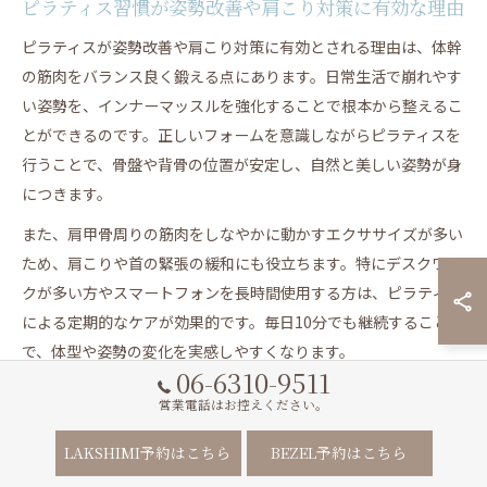
ピラティス習慣が姿勢改善や肩こり対策に有効な理由
ピラティスが姿勢改善や肩こり対策に有効とされる理由は、体幹
の筋肉をバランス良く鍛える点にあります。日常生活で崩れやす
い姿勢を、インナーマッスルを強化することで根本から整えるこ
とができるのです。正しいフォームを意識しながらピラティスを
行うことで、骨盤や背骨の位置が安定し、自然と美しい姿勢が身
につきます。
また、肩甲骨周りの筋肉をしなやかに動かすエクササイズが多い
ため、肩こりや首の緊張の緩和にも役立ちます。特にデスクワー
クが多い方やスマートフォンを長時間使用する方は、ピラティス
による定期的なケアが効果的です。毎日10分でも継続すること
で、体型や姿勢の変化を実感しやすくなります。
06-6310-9511
ただし、無理な動作や自己流で行うと逆効果になる場合もあるた
営業電話はお控えください。
め、最初はインストラクターの指導を受けるか、動画などで正し
いフォームを確認することが重要です。週2〜3回の頻度から始め
LAKSHIMI予約はこちら
BEZEL予約はこちら
て、慣れてきたら毎日の習慣にすることで、肩こりや姿勢の悩み