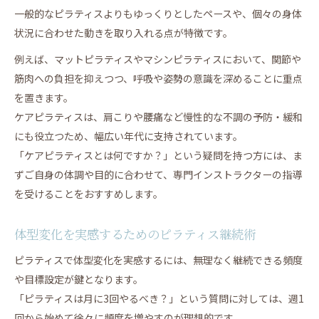
一般的なピラティスよりもゆっくりとしたペースや、個々の身体
ピラティス継続で心も体もリフレッシュ
状況に合わせた動きを取り入れる点が特徴です。
毎日でなくてもピラティス効果を高めるコツ
例えば、マットピラティスやマシンピラティスにおいて、関節や
毎日でなくても続くピラティスの効果とは
筋肉への負担を抑えつつ、呼吸や姿勢の意識を深めることに重点
ピラティスを無理なく継続する頻度の工夫
を置きます。
ピラティス毎日効果を求めないケアの考え方
ケアピラティスは、肩こりや腰痛など慢性的な不調の予防・緩和
マシンピラティス月4回効果の実際とポイント
にも役立つため、幅広い年代に支持されています。
ピラティス効果を高める継続テクニック
「ケアピラティスとは何ですか？」という疑問を持つ方には、ま
ずご自身の体調や目的に合わせて、専門インストラクターの指導
を受けることをおすすめします。
体型変化を実感するためのピラティス継続術
ピラティスで体型変化を実感するには、無理なく継続できる頻度
や目標設定が鍵となります。
「ピラティスは月に3回やるべき？」という質問に対しては、週1
回から始めて徐々に頻度を増やすのが理想的です。