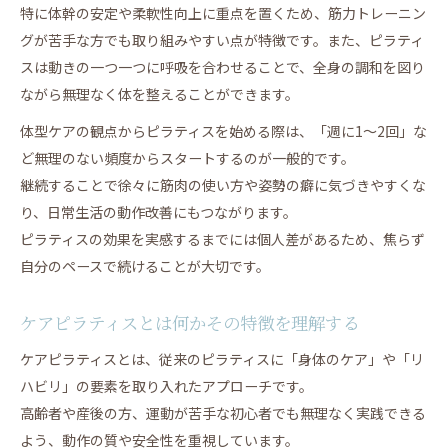
マシンピラティスで体型が変わった事例紹介
特に体幹の安定や柔軟性向上に重点を置くため、筋力トレーニン
体験談からわかるピラティスの継続効果
グが苦手な方でも取り組みやすい点が特徴です。また、ピラティ
スは動きの一つ一つに呼吸を合わせることで、全身の調和を図り
マシンピラティスを続けた人の変化とは
ながら無理なく体を整えることができます。
ピラティスで体型が変わったブログの魅力
継続するピラティスが姿勢改善に導く秘訣
体型ケアの観点からピラティスを始める際は、「週に1～2回」な
ど無理のない頻度からスタートするのが一般的です。
ピラティス継続が姿勢改善に与える効果とは
継続することで徐々に筋肉の使い方や姿勢の癖に気づきやすくな
無理なく続けるピラティスの秘訣を紹介
り、日常生活の動作改善にもつながります。
毎日でなくてもピラティスの効果は出る
ピラティスの効果を実感するまでには個人差があるため、焦らず
姿勢改善を目指すピラティスの継続ポイント
自分のペースで続けることが大切です。
ピラティス継続が心身に与えるメリット
無理せず続けるケアで理想の身体を目指す方法
ケアピラティスとは何かその特徴を理解する
無理なく続けるピラティスのコツと工夫
ケアピラティスとは、従来のピラティスに「身体のケア」や「リ
ピラティスで理想の体型を目指す取り組み方
ハビリ」の要素を取り入れたアプローチです。
ケアピラティスで変化を実感する続け方とは
高齢者や産後の方、運動が苦手な初心者でも無理なく実践できる
自分に合ったピラティス頻度の見極め方
よう、動作の質や安全性を重視しています。