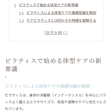
ピラティスで始める体型ケアの新常識
ピラティスによる体型ケアの基礎知識を解説
ケアピラティスとは何かその特徴を理解する
体型変化を実感するためのピラティス継続術
ピラティスで姿勢改善を目指すメリットとは
無理なく続けるピラティスのコツと注意点
週一のピラティスで変化を感じる理由
ピラティスで始める体型ケアの新
ピラティス週一は意味ないのか効果を検証
常識
週一ピラティスで体型や姿勢に現れる変化
無理せず続ける頻度とピラティスの魅力
ピラティスを週一で続けるメリットを紹介
ピラティスによる体型ケアの基礎知識を解説
継続による体型や姿勢への影響を実感する
ピラティスは、身体の深層筋（インナーマッスル）を中心にバラ
マシンピラティス体験者の声に学ぶ体型変化
ンスよく鍛えるエクササイズで、体型や姿勢のケアに役立つとさ
マシンピラティス体験で実感した体型変化
れています。