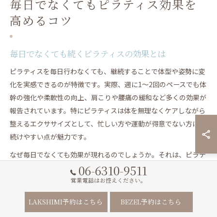
毎日でなくてもピラティス効果を
高めるコツ
毎日でなくても続くピラティスの効果とは
ピラティスを毎日行わなくても、継続することで体型や姿勢に変
化を実感できるのが特徴です。実際、週に1～2回のペースでも体
幹の強化や柔軟性の向上、肩こりや腰痛の緩和など多くの効果が
報告されています。特にピラティスは体を無理なくケアしながら
整えるエクササイズとして、忙しい方や運動が得意でない方にも
続けやすい点が魅力です。
なぜ毎日でなくても効果が現れるのでしょうか。それは、ピラテ
06-6310-9511
ィスが筋肉のバランスや姿勢のクセを根本から見直し、日常生活
の動きにも良い影響を与えるからです。例えば週1回のレッスン
営業電話はお控えください。
でも、呼吸法や正しい姿勢を意識することで、普段の動作にも変
LAKSHIMI予約はこちら
BEZEL予約はこちら
化が現れやすくなります。