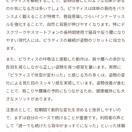
ピラティスを継続することで、姿勢改善にどのような効果がある
のか気になる方は多いでしょう。ピラティスは体幹の筋肉をバラ
ンスよく鍛えることが特徴で、普段意識しづらいインナーマッス
ルを強化することで、自然と背筋が伸びやすくなります。特にデ
スクワークやスマートフォンの長時間使用で猫背や反り腰になり
やすい現代人には、ピラティスの継続が姿勢のリセットに役立ち
ます。
また、ピラティスの呼吸法と連動した動作は、肩や腰への余計な
負担を減らしながら正しい姿勢を保つ感覚を養います。実際に
「ピラティスで体型が変わった」と感じる方の多くは、姿勢の変
化による見た目のスッキリ感を実感しています。姿勢改善が進む
ことで、肩こりや腰痛の予防にもつながるため、健康維持にも大
きなメリットがあります。
注意点として、短期間で劇的な変化を求めると挫折しやすいの
で、まずは自分のペースで続けることが重要です。利用者の声と
して「週一でも続けたら背中がまっすぐになった」といった体験