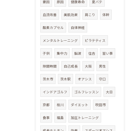
要因
原因
健康寿命
夏バテ
血流改善
美肌効果
肩こり
体幹
酸素カプセル
自律神経
メンタルトレーニング
ピラテティス
子供
集中力
脳波
住𠮷
習い事
隙間時間
自己成長
大阪
男性
茨木市
茨木駅
オアシス
守口
インドアゴルフ
ゴルフレッスン
大日
京都
桂川
ダイエット
吹田市
食事
福島
加圧トレーニング
成長ホルモン
効果
スポーツオアシス