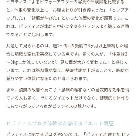
ピラティスによるビフォーアフターの写真や体験談を比較する
と、体重の変化以上に「お腹まわりが引き締まった」「ヒップア
ップした」「背筋が伸びた」といった体型の変化が顕著です。こ
れは、ピラティスが体幹を中心に全身をバランスよく鍛える運動
であることに起因します。
共通して見られるのは、週2～3回の頻度で3ヶ月以上継続した場
合に明確な変化を実感している点です。多くの人が、「体重は2
～3kgしか減っていないが、見た目が大きく変わった」と感じて
います。これは筋肉量が増え、基礎代謝が上がることで、脂肪が
減りやすい体質になるためと考えられます。
また、姿勢の改善や肩こり・腰痛の緩和などの副次的な効果を得
ている人も多く、単なるダイエットだけでなく、健康的な体作り
にもつながっている点がピラティスの魅力です。
ピラティスブログ体験談が語るダイエット実感
ピラティスに関するブログやSNSでは、「ピラティス 痩せた ビフ