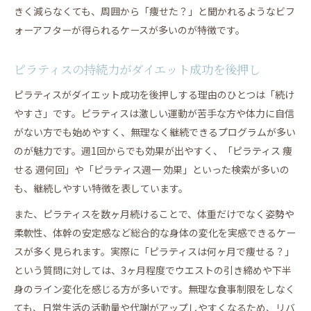
きく減らなくても、周囲から「痩せた？」と聞かれるようなビフ
ォーアフターが得られるケースが多いのが特徴です。
ピラティスの持続力がダイエット成功を後押し
ピラティスがダイエット成功を後押しする理由のひとつは「続け
やすさ」です。ピラティスは激しい運動が苦手な方や体力に自信
がない方でも始めやすく、無理なく継続できるプログラムが多い
のが魅力です。週1回からでも効果が出やすく、「ピラティス 痩
せる 週何回」や「ピラティス週一 効果」といった検索が多いの
も、継続しやすい特徴を表しています。
また、ピラティスを数ヶ月続けることで、体重だけでなく姿勢や
柔軟性、体幹の安定感など総合的な身体の変化を実感できるケー
スが多く見られます。実際に「ピラティスは何ヶ月で痩せる？」
という質問に対しては、3ヶ月程度でウエストの引き締めや下半
身のライン変化を感じる方が多いです。無理な食事制限をしなく
ても、日常生活の活動量や代謝がアップしやすくなるため、リバ