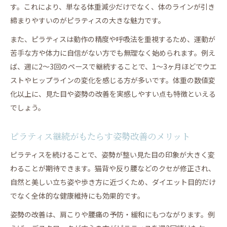
説
す。これにより、単なる体重減少だけでなく、体のラインが引き
締まりやすいのがピラティスの大きな魅力です。
見た目の変化に表れるピラティスならではの効果
ピラティス痩せたブログで語られるリアルな成果
また、ピラティスは動作の精度や呼吸法を重視するため、運動が
苦手な方や体力に自信がない方でも無理なく始められます。例え
週何回のピラティスで体型が変わるのか検証
ば、週に2～3回のペースで継続することで、1～3ヶ月ほどでウエ
ピラティス痩せる週何回が理想か徹底解説
ストやヒップラインの変化を感じる方が多いです。体重の数値変
ピラティス週一効果と継続のポイント
化以上に、見た目や姿勢の改善を実感しやすい点も特徴といえる
週何回ピラティスを続けると体が変わるのか
でしょう。
ピラティスと他運動の頻度比較で見える違い
ピラティスダイエット効果は頻度でどう変わる？
ピラティス継続がもたらす姿勢改善のメリット
実際に痩せた人のピラティス体験談の真実
ピラティスを続けることで、姿勢が整い見た目の印象が大きく変
ピラティスで痩せた人の体験談から学ぶ成功法
わることが期待できます。猫背や反り腰などのクセが修正され、
ピラティス痩せたビフォーアフターの共通点
自然と美しい立ち姿や歩き方に近づくため、ダイエット目的だけ
ピラティスブログ体験談が語るダイエット実感
でなく全体的な健康維持にも効果的です。
ピラティスで体型が変わった人のリアルな声
姿勢の改善は、肩こりや腰痛の予防・緩和にもつながります。例
継続ピラティスで得た痩せる実感のポイント