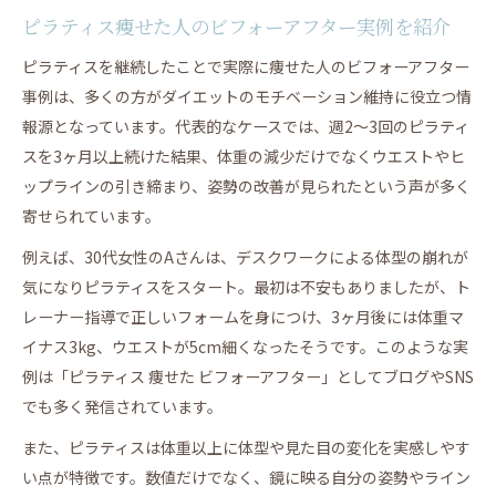
ピラティス痩せた人のビフォーアフター実例を紹介
ピラティスを継続したことで実際に痩せた人のビフォーアフター
事例は、多くの方がダイエットのモチベーション維持に役立つ情
報源となっています。代表的なケースでは、週2〜3回のピラティ
スを3ヶ月以上続けた結果、体重の減少だけでなくウエストやヒ
ップラインの引き締まり、姿勢の改善が見られたという声が多く
寄せられています。
例えば、30代女性のAさんは、デスクワークによる体型の崩れが
気になりピラティスをスタート。最初は不安もありましたが、ト
レーナー指導で正しいフォームを身につけ、3ヶ月後には体重マ
イナス3kg、ウエストが5cm細くなったそうです。このような実
例は「ピラティス 痩せた ビフォーアフター」としてブログやSNS
でも多く発信されています。
また、ピラティスは体重以上に体型や見た目の変化を実感しやす
い点が特徴です。数値だけでなく、鏡に映る自分の姿勢やライン