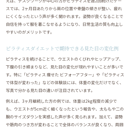
えば、デスクワークが中心の方がピラティスを週2回続けたケー
スでは、2ヶ月目あたりから肩の位置や骨盤の傾きが整い、疲れ
ジムとの違いとピラティスが持つ持続力とは
にくくなったという声が多く聞かれます。姿勢が良くなることで
ピラティスとジムどっちが痩せるか徹底比較
自信を持って服を着こなせるようになり、日常生活の質も向上し
ジムとピラティスのダイエット効果の違い
やすいのがメリットです。
ピラティスの持続力がダイエット成功を後押し
ピラティス継続しやすい理由と習慣化のコツ
ピラティスダイエットで期待できる見た目の変化例
ピラティスなら続けやすいダイエットが実現
ピラティスを続けることで、ウエストのくびれやヒップアップ、
3ヶ月継続ピラティスで変わる生活と習慣化のコツ
下腹の引き締まりなど、見た目の変化が現れやすいことが多いで
ピラティスを3ヶ月続けると見える変化の実例
す。特に「ピラティス 痩せた ビフォーアフター」や「ピラティス
3ヶ月継続ピラティスで生活習慣はどう変わるか
で体型が変わった」などの体験談には、体重の変化だけでなく、
ピラティスダイエット習慣化のためのコツと工夫
写真で分かる見た目の違いが注目されています。
ピラティス3ヶ月継続で得た心と体の変化とは
例えば、3ヶ月継続した方の例では、体重は2kg程度の減少で
ピラティス習慣化がもたらすダイエットの安定感
も、ウエストが5cm近く細くなったという報告や、太ももや二の
腕のサイズダウンを実感した声が多く見られます。加えて、姿勢
や筋肉のつき方が変わることで全体のバランスが良くなり、周囲