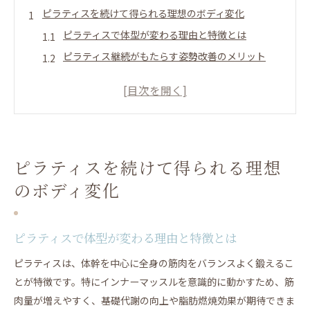
ピラティスを続けて得られる理想のボディ変化
ピラティスで体型が変わる理由と特徴とは
ピラティス継続がもたらす姿勢改善のメリット
ピラティスダイエットで期待できる見た目の変化
例
ピラティスならではの痩せたビフォーアフターに
注目
運動初心者でも続けやすいピラティスの魅力
ピラティスを続けて得られる理想
ビフォーアフターから見るピラティスのダイエット効
のボディ変化
果
ピラティス痩せた人のビフォーアフター実例を紹
ピラティスで体型が変わる理由と特徴とは
介
ピラティスで体型が変わった体験談から得られる
ピラティスは、体幹を中心に全身の筋肉をバランスよく鍛えるこ
気づき
とが特徴です。特にインナーマッスルを意識的に動かすため、筋
ピラティスダイエット効果の期間別変化を徹底解
肉量が増えやすく、基礎代謝の向上や脂肪燃焼効果が期待できま