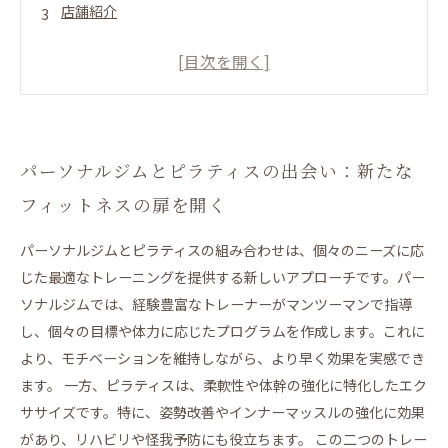
店舗紹介
11月新規入会キャンペーン
パーソナルジムとピラティスの出会い：新たなフィッ
トネスの扉を開く
自分に合ったトレーニングを見つける：パーソナルジ
ムの重要性
パーソナルジムとピラティスの出会い：新たな
ピラティスで身体の柔軟性を高める：リハビリテーシ
フィットネスの扉を開く
ョンの視点から
二つのトレーニングのシナジー効果：理想の体型を手
パーソナルジムとピラティスの組み合わせは、個々のニーズに応
に入れる方法
じた最適なトレーニングを提供する新しいアプローチです。パー
ソナルジムでは、経験豊富なトレーナーがマンツーマンで指導
個別対応の成果：パーソナルジムとピラティスの効果
し、個々の目標や体力に応じたプログラムを作成します。これに
的な融合
より、モチベーションを維持しながら、より早く効果を実感でき
成功事例の共有：私のトレーニングプログラムの変化
ます。 一方、ピラティスは、柔軟性や体幹の強化に特化したエク
未来のフィットネス：パーソナルジムとピラティスの
ササイズです。特に、姿勢改善やインナーマッスルの強化に効果
可能性を探る
があり、リハビリや怪我予防にも役立ちます。 この二つのトレー