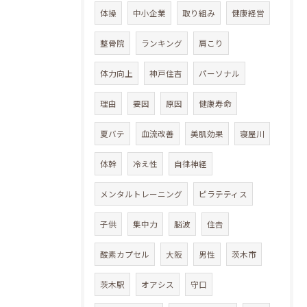
体操
中小企業
取り組み
健康経営
整骨院
ランキング
肩こり
体力向上
神戸住吉
パーソナル
理由
要因
原因
健康寿命
夏バテ
血流改善
美肌効果
寝屋川
体幹
冷え性
自律神経
メンタルトレーニング
ピラテティス
子供
集中力
脳波
住𠮷
酸素カプセル
大阪
男性
茨木市
茨木駅
オアシス
守口