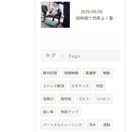
2026/08/06
短時間で効率よく重いものを持たずに続けやすい、高齢の方にもおすすめの加圧トレーニング BEZEL大阪茨木店
タグ
Tags
疲労回復
隙間時間
看護師
睡眠
ストレス解消
ルネサンス
吹田
洛西口
南吹田
ゴルフ
リハビリ
習い事
免疫アップ
パーソナルトレーニング
茨木
運動