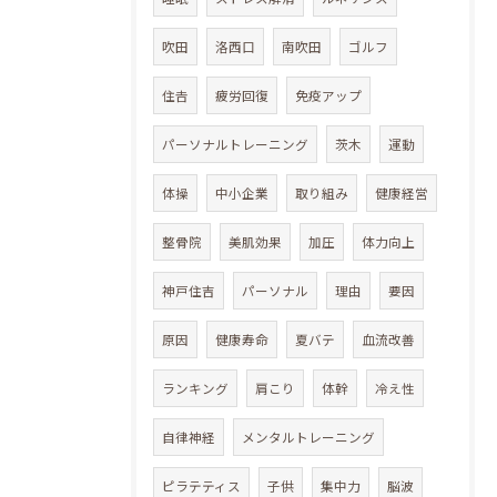
吹田
洛西口
南吹田
ゴルフ
住𠮷
疲労回復
免疫アップ
パーソナルトレーニング
茨木
運動
体操
中小企業
取り組み
健康経営
整骨院
美肌効果
加圧
体力向上
神戸住吉
パーソナル
理由
要因
原因
健康寿命
夏バテ
血流改善
ランキング
肩こり
体幹
冷え性
自律神経
メンタルトレーニング
ピラテティス
子供
集中力
脳波