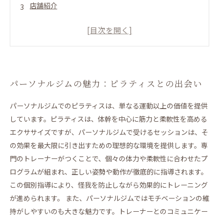
店舗紹介
12月新規入会キャンペーン
パーソナルジムの魅力：ピラティスとの出会い
自分に合ったトレーニング：個別指導の重要性
体幹強化の秘密：ピラティスの効果とは
クライアントの声：ピラティスがもたらした変化
パーソナルジムの魅力：ピラティスとの出会い
パーソナルジムでの経験が教えてくれたこと
パーソナルジムでのピラティスは、単なる運動以上の価値を提供
健康的なライフスタイルへの道：ピラティスが導く未
しています。ピラティスは、体幹を中心に筋力と柔軟性を高める
来
エクササイズですが、パーソナルジムで受けるセッションは、そ
ピラティスを通じて変わる私たちの生活
の効果を最大限に引き出すための理想的な環境を提供します。専
LAKSHIMI 江坂店
門のトレーナーがつくことで、個々の体力や柔軟性に合わせたプ
LAKSHIMI
ログラムが組まれ、正しい姿勢や動作が徹底的に指導されます。
この個別指導により、怪我を防止しながら効果的にトレーニング
BEZEL
が進められます。 また、パーソナルジムではモチベーションの維
持がしやすいのも大きな魅力です。トレーナーとのコミュニケー