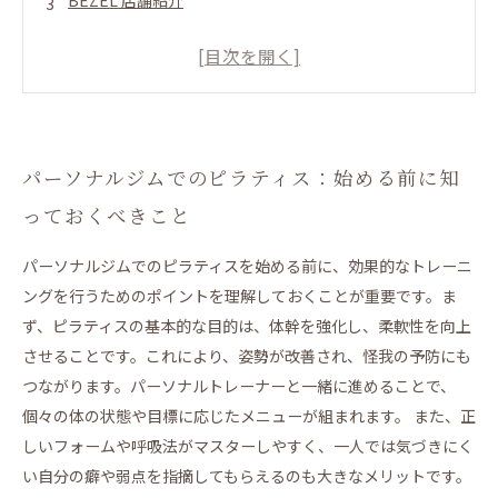
BEZEL 店舗紹介
6月新規入会キャンペーン
パーソナルジムでのピラティス：始める前に知ってお
くべきこと
初心者でも安心！パーソナルトレーナーの指導で学ぶ
基本のフォーム
パーソナルジムでのピラティス：始める前に知
効果的なトレーニングを実現するためのピラティスの
っておくべきこと
秘訣
個別指導だからこそ気づける、体幹の強化と柔軟性の
パーソナルジムでのピラティスを始める前に、効果的なトレーニ
向上
ングを行うためのポイントを理解しておくことが重要です。ま
ず、ピラティスの基本的な目的は、体幹を強化し、柔軟性を向上
姿勢改善とリハビリがサポートされるピラティスの効
させることです。これにより、姿勢が改善され、怪我の予防にも
果
つながります。パーソナルトレーナーと一緒に進めることで、
パーソナルジムでのピラティスを通じて得られる健や
個々の体の状態や目標に応じたメニューが組まれます。 また、正
かなライフスタイル
しいフォームや呼吸法がマスターしやすく、一人では気づきにく
私のピラティス体験：個別指導の成果と新たな挑戦
い自分の癖や弱点を指摘してもらえるのも大きなメリットです。
BEZEL 大阪茨木店