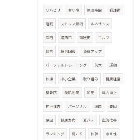
リハビリ
習い事
隙間時間
看護師
睡眠
ストレス解消
ルネサンス
吹田
洛西口
南吹田
ゴルフ
住𠮷
疲労回復
免疫アップ
パーソナルトレーニング
茨木
運動
体操
中小企業
取り組み
健康経営
整骨院
美肌効果
加圧
体力向上
神戸住吉
パーソナル
理由
要因
原因
健康寿命
夏バテ
血流改善
ランキング
肩こり
体幹
冷え性