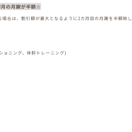
初月の月謝が半額☆
る場合は、割引額が最大となるように2カ月目の月謝を半額致
ショニング、体幹トレーニング)