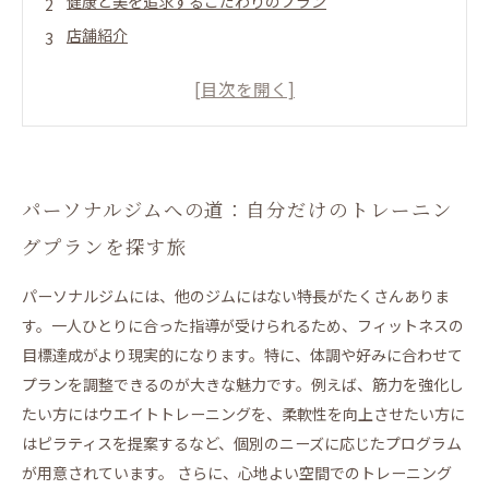
健康と美を追求するこだわりのプラン
店舗紹介
8月新規入会キャンペーン
パーソナルジムへの道：自分だけのトレーニングプラ
ンを探す旅
心地よい空間でのトレーニングがもたらすリラクゼー
ション
パーソナルジムへの道：自分だけのトレーニン
個々に合わせたフィットネスプログラムの重要性と
グプランを探す旅
は？
ピラティスで見つける！姿勢改善と柔軟性向上の秘訣
パーソナルジムには、他のジムにはない特長がたくさんありま
す。一人ひとりに合った指導が受けられるため、フィットネスの
トレーニングの効果を最大化するために必要なこと
目標達成がより現実的になります。特に、体調や好みに合わせて
トレーニングプランと心地よい環境が心と体に与える
プランを調整できるのが大きな魅力です。例えば、筋力を強化し
影響
たい方にはウエイトトレーニングを、柔軟性を向上させたい方に
自分自身にぴったりのトレーニングスタイルを見つけ
はピラティスを提案するなど、個別のニーズに応じたプログラム
よう！
が用意されています。 さらに、心地よい空間でのトレーニング
LAKSHIMI 守口店