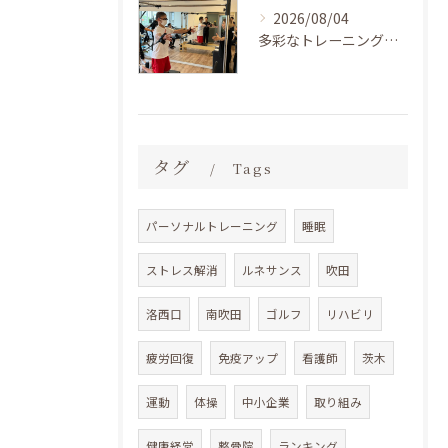
2026/08/04
多彩なトレーニングプランと癒しの空間で実現するパーソナルジムとピラティスの効果的な健康づくり LAKSHIMI福島店
タグ
Tags
パーソナルトレーニング
睡眠
ストレス解消
ルネサンス
吹田
洛西口
南吹田
ゴルフ
リハビリ
疲労回復
免疫アップ
看護師
茨木
運動
体操
中小企業
取り組み
健康経営
整骨院
ランキング