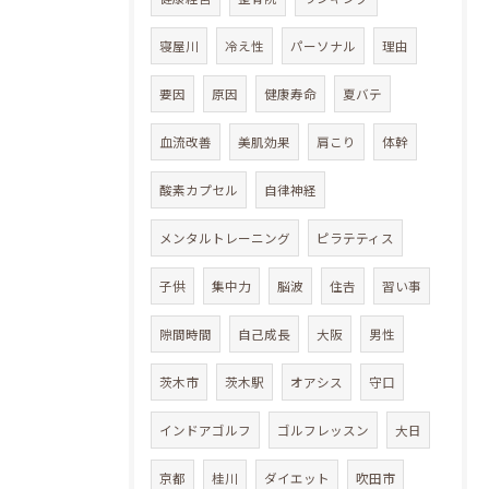
寝屋川
冷え性
パーソナル
理由
要因
原因
健康寿命
夏バテ
血流改善
美肌効果
肩こり
体幹
酸素カプセル
自律神経
メンタルトレーニング
ピラテティス
子供
集中力
脳波
住𠮷
習い事
隙間時間
自己成長
大阪
男性
茨木市
茨木駅
オアシス
守口
インドアゴルフ
ゴルフレッスン
大日
京都
桂川
ダイエット
吹田市